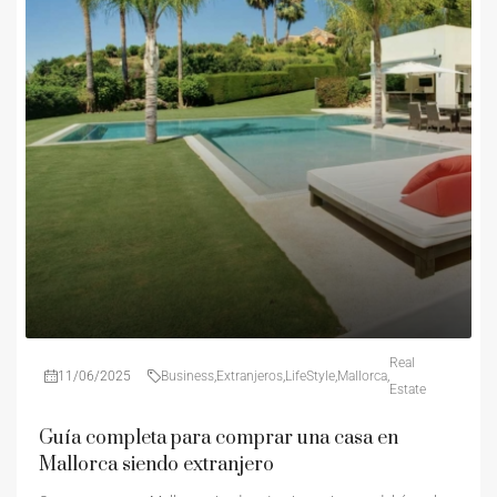
Real
11/06/2025
Business
,
Extranjeros
,
LifeStyle
,
Mallorca
,
Estate
Guía completa para comprar una casa en
Mallorca siendo extranjero