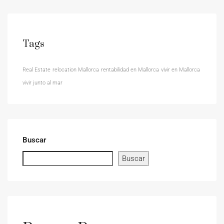
Tags
Real Estate
relocation Mallorca
rentabilidad en Mallorca
vivir en Mallorca
vivir junto al mar
Buscar
Buscar