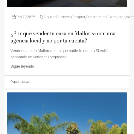
06/08/2025
Alquilar
,
Business
,
Comprar
,
Construction
,
Extranjeros
,
Inve
¿Por qué vender tu casa en Mallorca con una
agencia local y no por tu cuenta?
Vender casa en Mallorca – Lo que nadie te cuenta Si estás
pensando en vender tu propiedad...
Sigue leyendo
por Lucas