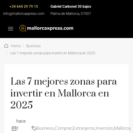
+34 644 29 79 15
Gabriel Carbonel 30 bajos
info@mallorcaxpress.com
Palma de Mallorca, 07007
Home
Business
Las 7 mejores zonas para invertir en Mallorca en 2025
Las 7 mejores zonas para
invertir en Mallorca en
2025
hace
1
Business
,
Comprar
,
Extranjeros
,
Inversión
,
Mallorca