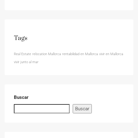
Tags
Real Estate
relocation Mallorca
rentabilidad en Mallorca
vivir en Mallorca
vivir junto al mar
Buscar
Buscar