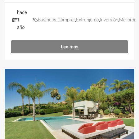
hace
1
Business
,
Comprar
,
Extranjeros
,
Inversión
,
Mallorca
año
Lee mas