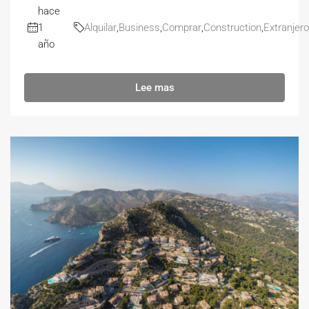
hace
1
Alquilar
,
Business
,
Comprar
,
Construction
,
Extranjer
año
Lee mas