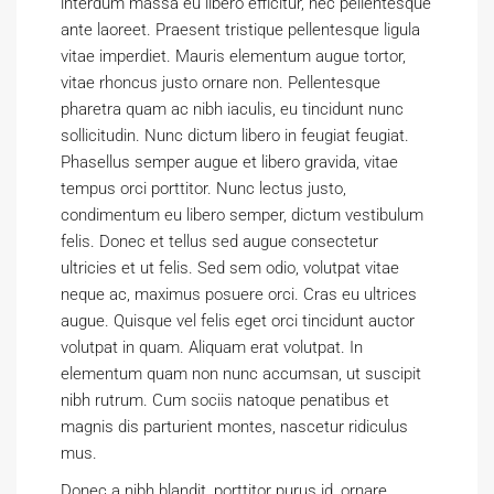
interdum massa eu libero efficitur, nec pellentesque
ante laoreet. Praesent tristique pellentesque ligula
vitae imperdiet. Mauris elementum augue tortor,
vitae rhoncus justo ornare non. Pellentesque
pharetra quam ac nibh iaculis, eu tincidunt nunc
sollicitudin. Nunc dictum libero in feugiat feugiat.
Phasellus semper augue et libero gravida, vitae
tempus orci porttitor. Nunc lectus justo,
condimentum eu libero semper, dictum vestibulum
felis. Donec et tellus sed augue consectetur
ultricies et ut felis. Sed sem odio, volutpat vitae
neque ac, maximus posuere orci. Cras eu ultrices
augue. Quisque vel felis eget orci tincidunt auctor
volutpat in quam. Aliquam erat volutpat. In
elementum quam non nunc accumsan, ut suscipit
nibh rutrum. Cum sociis natoque penatibus et
magnis dis parturient montes, nascetur ridiculus
mus.
Donec a nibh blandit, porttitor purus id, ornare