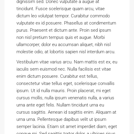
dignissim sed. Donec vulputate a augue at
tincidunt. Fusce scelerisque quam arcu, vitae
dictum leo volutpat tempor. Curabitur commodo
vulputate ex id posuere. Phasellus at condimentum
purus. Praesent et dictum ante. Proin sed ipsum
non nisl pretium tempus quis et augue. Morbi
ullamcorper, dolor eu accumsan aliquet, nibh nisl
molestie odio, at lobortis sapien nisl interdum arcu.
Vestibulum vitae varius arcu. Nam mattis est ex, eu
iaculis sem euismod nec. Nulla facilisis est vitae
enim dictum posuere. Curabitur est tellus,
consectetur vitae tellus eget, scelerisque convallis
ipsum. Ut id nulla mauris. Proin placerat, mi eget
cursus mollis, nulla ipsum venenatis nulla, a varius
urna ante eget felis. Nullam tincidunt urna eu
cursus sagittis. Aenean id sagittis enim. Aliquam at
urna urna. Pellentesque dapibus velit ut ipsum
semper lacinia. Etiam sit amet imperdiet diam, eget
congue mi. Sed sagittis tortor dolor, a ultrices risus