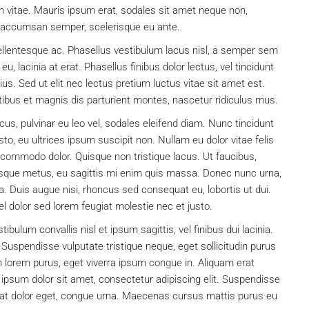
vitae. Mauris ipsum erat, sodales sit amet neque non,
get accumsan semper, scelerisque eu ante.
ellentesque ac. Phasellus vestibulum lacus nisl, a semper sem
, lacinia at erat. Phasellus finibus dolor lectus, vel tincidunt
arius. Sed ut elit nec lectus pretium luctus vitae sit amet est.
bus et magnis dis parturient montes, nascetur ridiculus mus.
acus, pulvinar eu leo vel, sodales eleifend diam. Nunc tincidunt
justo, eu ultrices ipsum suscipit non. Nullam eu dolor vitae felis
n commodo dolor. Quisque non tristique lacus. Ut faucibus,
esque metus, eu sagittis mi enim quis massa. Donec nunc urna,
. Duis augue nisi, rhoncus sed consequat eu, lobortis ut dui.
el dolor sed lorem feugiat molestie nec et justo.
bulum convallis nisl et ipsum sagittis, vel finibus dui lacinia.
Suspendisse vulputate tristique neque, eget sollicitudin purus
 lorem purus, eget viverra ipsum congue in. Aliquam erat
ipsum dolor sit amet, consectetur adipiscing elit. Suspendisse
cerat dolor eget, congue urna. Maecenas cursus mattis purus eu