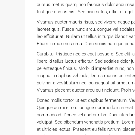
cursus metus quam, non faucibus dolor accumsan 
tristique cursus nisl. Sed nisi metus, efficitur e
Vivamus auctor mauris risus, sed viverra neque p
laoreet quis. Fusce nunc arcu, congue vel sodales eu
leo efficitur at. Nullam ut tellus in turpis blandit v
Etiam in maximus urna. Cum sociis natoque penati
Curabitur tristique nec ex eget posuere. Sed elit l
libero id tellus luctus efficitur. Sed sodales dolor 
pellentesque finibus. Morbi id imperdiet nunc, no
magna in dapibus vehicula, lectus mauris pellent
pulvinar a vestibulum nec, consequat sit amet urna
Vivamus placerat auctor arcu eu tincidunt. Proin v
Donec mollis tortor ut est dapibus fermentum. Vesti
Quisque ac mi et orci congue commodo in in erat. 
commodo id. Donec vel auctor nibh. Duis interdum
volutpat. Sed bibendum venenatis pretium. Lorem 
et ultricies lectus. Praesent eu felis rutrum, pla