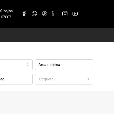
30 bajos
, 07007
Etiqueta