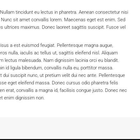
Nullam tincidunt eu lectus in pharetra. Aenean consectetur nisi
m. Nunc sit amet convallis lorem. Maecenas eget est enim. Sed
s ultrices maximus. Donec laoreet sagittis suscipit. Fusce vel
 risus a est euismod feugiat. Pellentesque magna augue,
 nulla, iaculis ac tellus ut, sagittis eleifend nisl. Aliquam
im lectus malesuada. Nam dignissim lacinia orci eu blandit.
in id ligula bibendum, convallis nulla eu, porttitor massa.
 dui suscipit nunc, ut pretium velit dui nec ante. Pellentesque
se eget eleifend massa. Donec cursus odio pharetra felis
en erat, convallis a magna id, facilisis congue justo. Donec nec
et enim dignissim non.