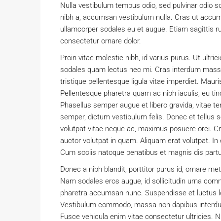
Nulla vestibulum tempus odio, sed pulvinar odio so
nibh a, accumsan vestibulum nulla. Cras ut accums
ullamcorper sodales eu et augue. Etiam sagittis r
consectetur ornare dolor.
Proin vitae molestie nibh, id varius purus. Ut ultric
sodales quam lectus nec mi. Cras interdum massa e
tristique pellentesque ligula vitae imperdiet. Mau
Pellentesque pharetra quam ac nibh iaculis, eu tinc
Phasellus semper augue et libero gravida, vitae te
semper, dictum vestibulum felis. Donec et tellus s
volutpat vitae neque ac, maximus posuere orci. Cra
auctor volutpat in quam. Aliquam erat volutpat. 
Cum sociis natoque penatibus et magnis dis partu
Donec a nibh blandit, porttitor purus id, ornare
Nam sodales eros augue, id sollicitudin urna com
pharetra accumsan nunc. Suspendisse et luctus le
Vestibulum commodo, massa non dapibus interdum,
Fusce vehicula enim vitae consectetur ultricies. N