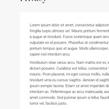
Lorem ipsum dolor sit amet, consectetur adipiscing e
fringilla turpis ultricies vel. Mauris pretium fer
a augue at tincidunt. Fusce scelerisque quam arc
vulputate ex id posuere. Phasellus at condimentu
pretium tempus quis et augue. Morbi ullamcorper, d
sapien nisl interdum arcu.
Vestibulum vitae varius arcu. Nam mattis est ex, e
dictum posuere. Curabitur est tellus, consectetur v
mauris. Proin placerat, mi eget cursus mollis, null
tincidunt urna eu cursus sagittis. Aenean id sagitt
ipsum semper lacinia. Etiam sit amet imperdiet diam
interdum ac. Pellentesque ac arcu malesuada, aucto
amet commodo. Sed pulvinar ipsum a tellus faucibus
tortor vel, facilisis justo.