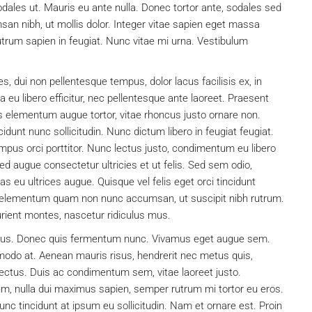
dales ut. Mauris eu ante nulla. Donec tortor ante, sodales sed
an nibh, ut mollis dolor. Integer vitae sapien eget massa
utrum sapien in feugiat. Nunc vitae mi urna. Vestibulum
ies, dui non pellentesque tempus, dolor lacus facilisis ex, in
u libero efficitur, nec pellentesque ante laoreet. Praesent
ris elementum augue tortor, vitae rhoncus justo ornare non.
idunt nunc sollicitudin. Nunc dictum libero in feugiat feugiat.
mpus orci porttitor. Nunc lectus justo, condimentum eu libero
ed augue consectetur ultricies et ut felis. Sed sem odio,
s eu ultrices augue. Quisque vel felis eget orci tincidunt
In elementum quam non nunc accumsan, ut suscipit nibh rutrum.
rient montes, nascetur ridiculus mus.
 metus. Donec quis fermentum nunc. Vivamus eget augue sem.
modo at. Aenean mauris risus, hendrerit nec metus quis,
ctus. Duis ac condimentum sem, vitae laoreet justo.
 nulla dui maximus sapien, semper rutrum mi tortor eu eros.
unc tincidunt at ipsum eu sollicitudin. Nam et ornare est. Proin