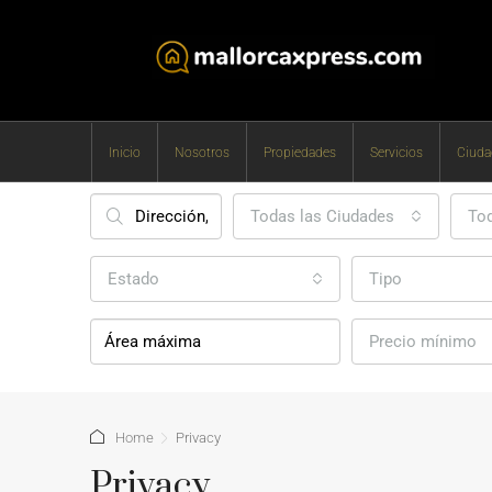
Inicio
Nosotros
Propiedades
Servicios
Ciuda
Todas las Ciudades
Tod
Estado
Tipo
Precio mínimo
Home
Privacy
Privacy