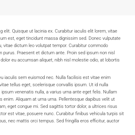
lit. Quisque ut lacinia ex. Curabitur iaculis elit lorem, vitae
mentum est, eget tincidunt massa dignissim sed. Donec vulputate
u, vitae dictum leo volutpat tempor. Curabitur commodo
m purus. Praesent et dictum ante. Proin sed ipsum non nisl
olor eu accumsan aliquet, nibh nisl molestie odio, at lobortis
u iaculis sem euismod nec. Nulla facilisis est vitae enim
itae tellus eget, scelerisque convallis ipsum. Ut id nulla
a ipsum venenatis nulla, a varius urna ante eget felis. Nullam
is enim. Aliquam at urna urna. Pellentesque dapibus velit ut
, eget congue mi. Sed sagittis tortor dolor, a ultrices risus
r est vitae, posuere nunc. Curabitur finibus vehicula turpis sit
, nec mattis orci tempus. Sed fringilla eros efficitur, auctor