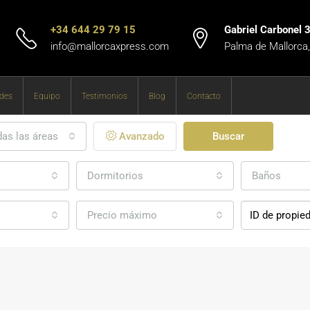
+34 644 29 79 15
Gabriel Carbonel 
info@mallorcaxpress.com
Palma de Mallorca
des
Equipo
Testimonios
Blog
Contacto
as las áreas
Avanzado
Buscar
Dormitorios
Baños
Precio máximo